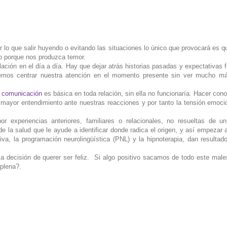
r lo que salir huyendo o evitando las situaciones lo único que provocará es q
o porque nos produzca temor.
relación en el día a día. Hay que dejar atrás historias pasadas y expectativas f
bemos centrar nuestra atención en el momento presente sin ver mucho má
a
comunicación
es básica en toda relación, sin ella no funcionaría. Hacer con
mayor entendimiento ante nuestras reacciones y por tanto la tensión emoci
r experiencias anteriores, familiares o relacionales, no resueltas de 
 la salud que le ayude a identificar donde radica el origen, y así empezar 
tiva, la programación neurolingüística (PNL) y la hipnoterapia, dan resulta
 decisión de querer ser feliz. Si algo positivo sacamos de todo este male
plena?.