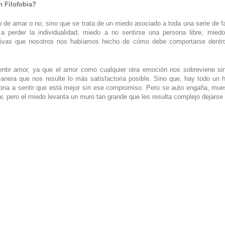
n Filofobia?
de amar o no, sino que se trata de un miedo asociado a toda una serie de f
a perder la individualidad, miedo a no sentirse una persona libre, mied
ivas que nosotros nos habíamos hecho de cómo debe comportarse dentro
tir amor, ya que el amor como cualquier otra emoción nos sobreviene sin
ra que nos resulte lo más satisfactoria posible. Sino que, hay todo un hi
sona a sentir que está mejor sin ese compromiso. Pero se auto engaña, mue
ar, pero el miedo levanta un muro tan grande que les resulta complejo dejarse l