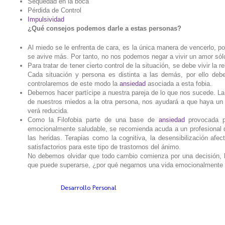
Sequedad en la boca
Pérdida de Control
Impulsividad
¿Qué consejos podemos darle a estas personas?
Al miedo se le enfrenta de cara, es la única manera de vencerlo, po
se avive más. Por tanto, no nos podemos negar a vivir un amor sól
Para tratar de tener cierto control de la situación, se debe vivir la 
Cada situación y persona es distinta a las demás, por ello de
controlaremos de este modo la
ansiedad
asociada a esta fobia.
Debemos hacer partícipe a nuestra pareja de lo que nos sucede. L
de nuestros miedos a la otra persona, nos ayudará a que haya un 
verá reducida.
Como la Filofobia parte de una base de
ansiedad
provocada po
emocionalmente saludable, se recomienda acuda a un profesional de
las heridas. Terapias como la cognitiva, la desensibilización afec
satisfactorios para este tipo de trastornos del ánimo.
No debemos olvidar que todo cambio comienza por una decisión, la
que puede superarse, ¿por qué negarnos una vida emocionalmente 
Etiquetas:
Desarrollo Personal