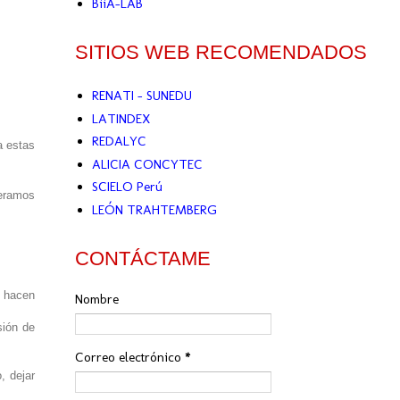
BiiA-LAB
SITIOS WEB RECOMENDADOS
RENATI - SUNEDU
LATINDEX
REDALYC
a estas
ALICIA CONCYTEC
SCIELO Perú
deramos
LEÓN TRAHTEMBERG
CONTÁCTAME
o hacen
Nombre
sión de
Correo electrónico
*
, dejar