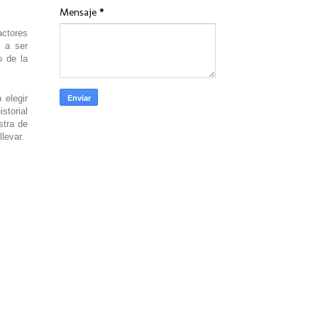
Mensaje
*
actores
o a ser
 de la
 elegir
storial
stra de
levar.