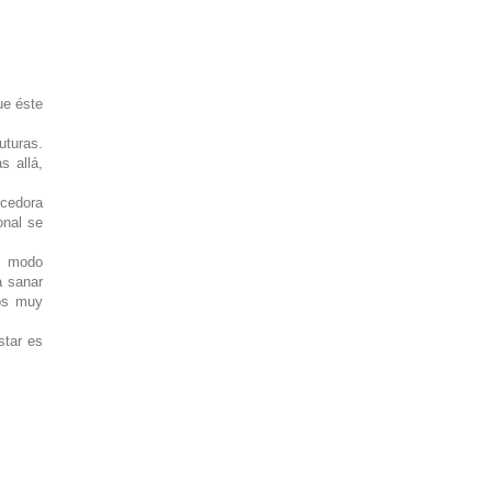
ue éste
uturas.
s allá,
ocedora
onal se
un modo
a sanar
dos muy
star es